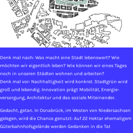
Denk mal nach: Was macht eine Stadt lebenswert? Wie
möchten wir eigentlich leben? Wie können wir eines Tages
noch in unseren Städten wohnen und arbeiten?
Denk mal vor: Nach­haltig­keit wird konkret. Stadtgrün wird
groß und lebendig. Innovation prägt Mobilität, Energie­
versorgung, Architektur und das soziale Miteinander.
Gedacht, getan. In Osnabrück, im Westen von Nieder­sachsen
gelegen, wird die Chance genutzt: Auf 22 Hektar ehemaligem
Güter­bahn­hofs­gelände werden Gedanken in die Tat