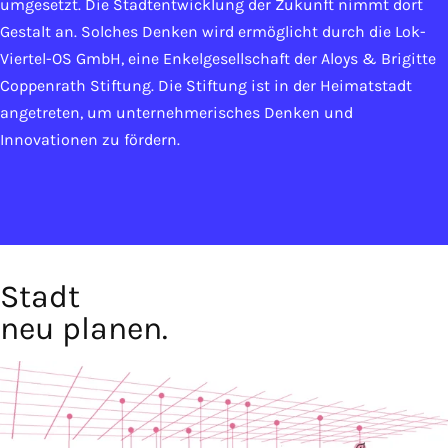
umgesetzt. Die Stadt­entwicklung der Zukunft nimmt dort
Gestalt an. Solches Denken wird ermöglicht durch die Lok-
Viertel-OS GmbH, eine Enkel­gesellschaft der Aloys & Brigitte
Coppenrath Stiftung. Die Stiftung ist in der Heimatstadt
angetreten, um unternehmerisches Denken und
Innovationen zu fördern.
Stadt
neu planen.